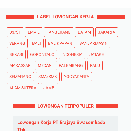
LABEL LOWONGAN KERJA
D3/S1
EMAIL
TANGERANG
BATAM
JAKARTA
SERANG
BALI
BALIKPAPAN
BANJARMASIN
BEKASI
GORONTALO
INDONESIA
JATAKE
MAKASSAR
MEDAN
PALEMBANG
PALU
SEMARANG
SMA/SMK
YOGYAKARTA
ALAM SUTERA
JAMBI
LOWONGAN TERPOPULER
Lowongan Kerja PT Erajaya Swasembada
Tbk